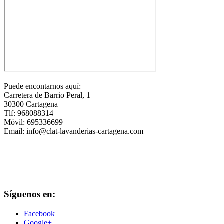
Puede encontarnos aquí:
Carretera de Barrio Peral, 1
30300 Cartagena
Tlf: 968088314
Móvil: 695336699
Email: info@clat-lavanderias-cartagena.com
Síguenos en:
Facebook
Google+